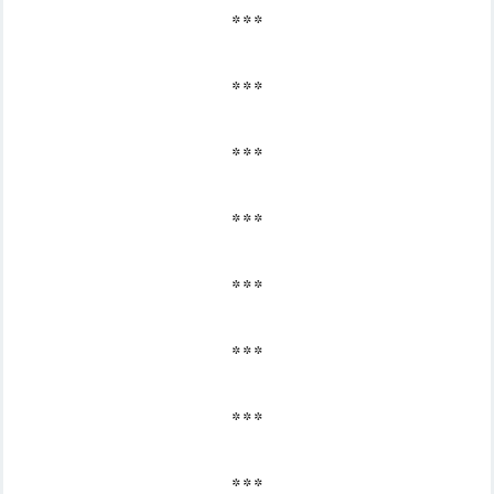
* * *
* * *
* * *
* * *
* * *
* * *
* * *
* * *