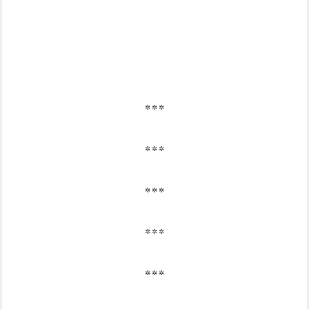
* * *
* * *
* * *
* * *
* * *