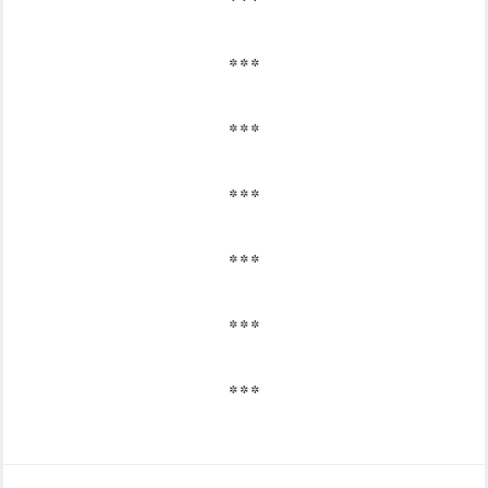
* * *
* * *
* * *
* * *
* * *
* * *
* * *