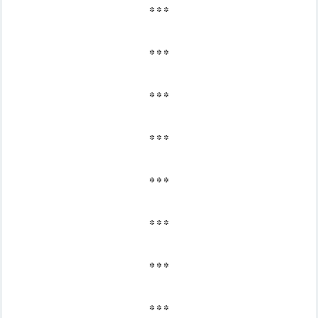
* * *
* * *
* * *
* * *
* * *
* * *
* * *
* * *