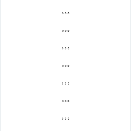
* * *
* * *
* * *
* * *
* * *
* * *
* * *