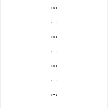
* * *
* * *
* * *
* * *
* * *
* * *
* * *