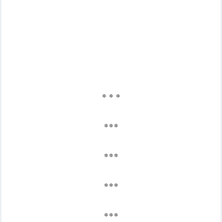
* * *
* * *
* * *
* * *
* * *