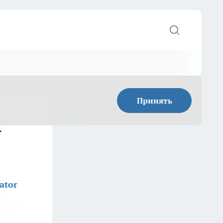
Принять
х
ator