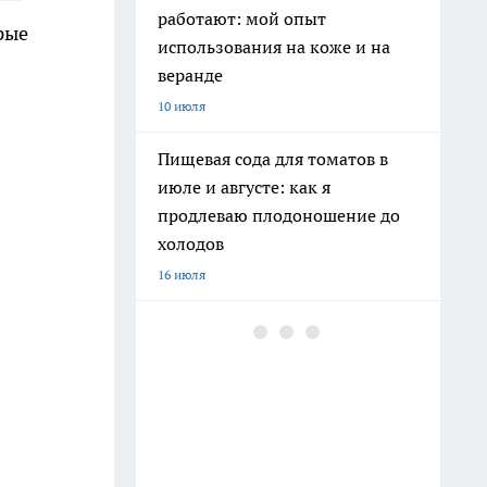
работают: мой опыт
рые
использования на коже и на
веранде
10 июля
Пищевая сода для томатов в
июле и августе: как я
продлеваю плодоношение до
холодов
16 июля
Как не ошибиться с арбузом:
мои способы выбрать сладкий
— работают каждый сезон
17 июля
Вареники с картошкой и