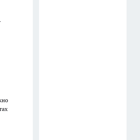
.
жно
тах