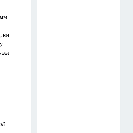
укропом на заварном тесте:
простой рецепт, который
ным
всегда получается
15 июля
, ни
Вместо оладий и рагу: как я
 у
готовлю пиццу на кабачковой
ь вы
основе, когда урожай кабачков
уже некуда девать
9 июля
Абрикосовый пирог с
кремовой текстурой — как
чизкейк, только проще
12 июля
сь?
Персики с миндалём в сиропе:
рецепт восточного десерта на