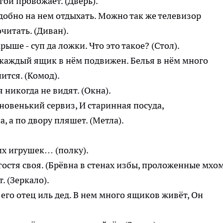
гой провожает. (Дверь).
добно на нем отдыхать. Можно так же телевизор
читать. (Диван).
ыше - суп да ложки. Что это такое? (Стол).
 каждый ящик в нём подвижен. Белья в нём много
ится. (Комод).
я никогда не видят. (Окна).
новенький сервиз, И старинная посуда,
, а по двору пляшет. (Метла).
их игрушек… (полку).
 гостя своя. (Брёвна в стенах избы, проложенные мхом
. (Зеркало).
его отец иль дед. В нем много ящиков живёт, Он