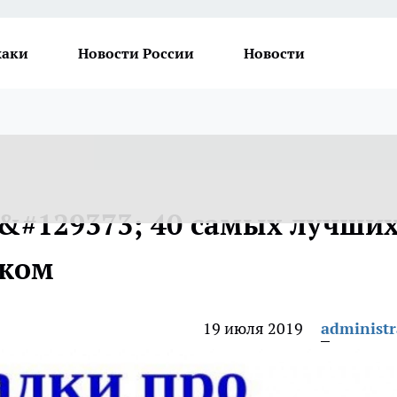
хаки
Новости России
Новости
 &#129373; 40 самых лучши
ском
19 июля 2019
administr