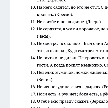
На него садятся, но это не стул. С
кровать. (Кресло).
Не в избе и не на дворе. (Дверь).
Не сердятся, а усами ворочают, не м
(Часы).
Не смотрел в окошко – Был один А
это за окошко, Куда смотрел Антош
Не тахта и не диван. Не кровать и 
гости. А когда поспят немножко, 
Невелик мужичок, ножки жиденьки,
(Веник).
Новая посудина, а вся в дырках. (Р
Ноги есть, а рук нет; бока есть, а р
О тебе всю правду скажет. (Зеркало