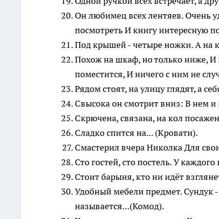
Одной ручкой всех встречает, а дру
Он любимец всех лентяев. Очень у
посмотреть И книгу интересную по
Под крышей - четыре ножки. А на кр
Похож на шкаф, но только ниже, И
поместится, И ничего с ним не случ
Рядом стоят, на улицу глядят, а себ
Свысока он смотрит вниз: В нем и 
Скрючена, связана, на кол посажена
Сладко спится на... (Кровати).
Смастерил вчера Николка Для сво
Сто гостей, сто постель. У каждого
Стоит барыня, кто ни идёт взглянет
Удобный мебели предмет. Сундук - 
называется...(Комод).