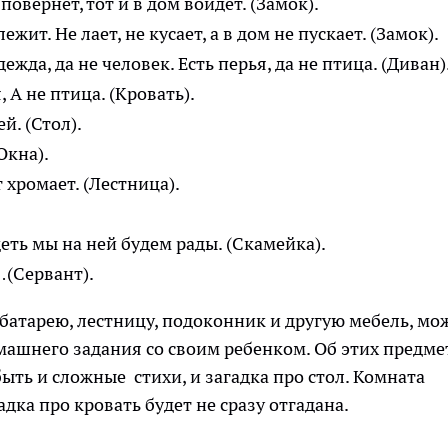
 повернёт, тот и в дом войдёт. (Замок).
жит. Не лает, не кусает, а в дом не пускает. (Замок).
дежда, да не человек. Есть перья, да не птица. (Диван)
, А не птица. (Кровать).
й. (Стол).
Окна).
т хромает. (Лестница).
деть мы на ней будем рады. (Скамейка).
…(Сервант).
 батарею, лестницу, подоконник и другую мебель, мо
ашнего задания со своим ребенком. Об этих предме
ыть и сложные стихи, и загадка про стол. Комната
адка про кровать будет не сразу отгадана.