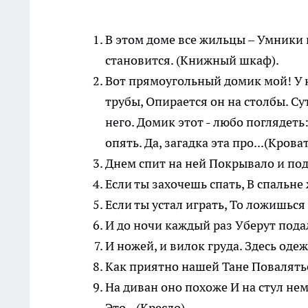
В этом доме все жильцы ‒ Умники
становится. (Книжный шкаф).
Вот прямоугольный домик мой! У не
трубы, Опирается он на столбы. Сут
него. Домик этот - любо поглядеть
опять. Да, загадка эта про...(Кроват
Днем спит на ней Покрывало и под
Если ты захочешь спать, В спальне
Если ты устал играть, То ложишься н
И до ночи каждый раз Уберут подал
И ножей, и вилок груда. Здесь оде
Как приятно нашей Тане Поваляться
На диван оно похоже И на стул нем
Это...(Кресло).