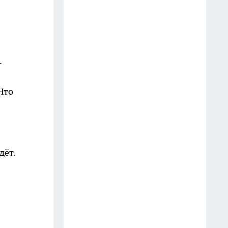
зиму
13 июля
Быстрый гаспачо из овощей:
.
холодный суп для летнего
обеда за 15 минут
Что
14 июля
Отдых у моря: 13 продуктов,
которые я обхожу стороной на
пляже и в курортных кафе
дёт.
11 июля
Тихая охота: мои правила
сбора грибов и проверки
съедобных видов
11 июля