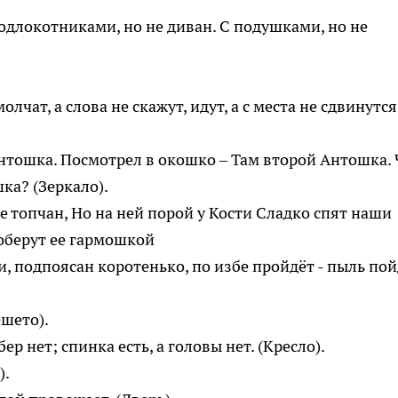
 подлокотниками, но не диван. С подушками, но не
олчат, а слова не скажут, идут, а с места не сдвинутся
нтошка. Посмотрел в окошко – Там второй Антошка. 
ка? (Зеркало).
не топчан, Но на ней порой у Кости Сладко спят наши
Соберут ее гармошкой
 подпоясан коротенько, по избе пройдёт - пыль пой
ешето).
ёбер нет; спинка есть, а головы нет. (Кресло).
).