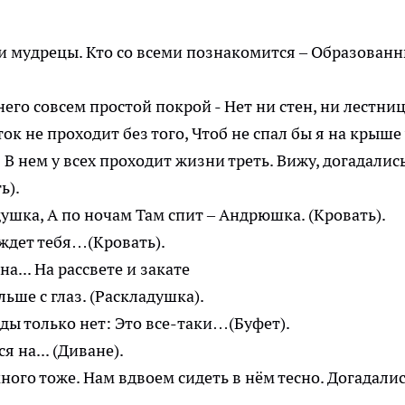
 и мудрецы. Кто со всеми познакомится ‒ Образован
го совсем простой покрой - Нет ни стен, ни лестниц
ок не проходит без того, Чтоб не спал бы я на крыше
: В нем у всех проходит жизни треть. Вижу, догадалис
ь).
ушка, А по ночам Там спит – Андрюшка. (Кровать).
 ждет тебя…(Кровать).
а... На рассвете и закате
ьше с глаз. (Раскладушка).
жды только нет: Это все-таки…(Буфет).
 на... (Диване).
ного тоже. Нам вдвоем сидеть в нём тесно. Догадали