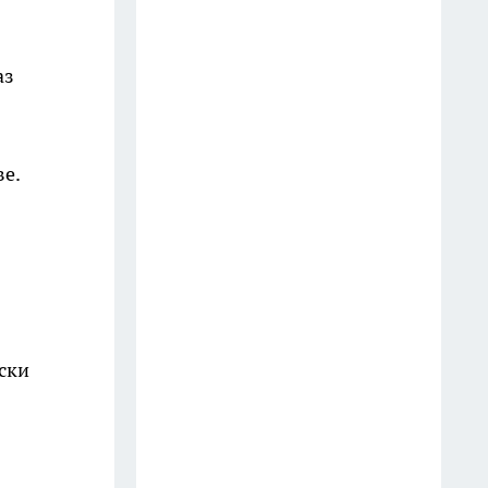
аз
е.
ски