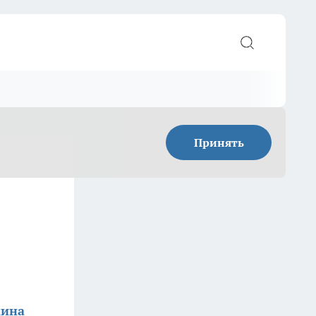
Принять
кина