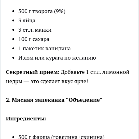
500 г творога (9%)
3 яйца
3 ст.л. манки
100 г сахара
1 пакетик ванилина
Изюм или курага по желанию
Секретный прием:
Добавьте 1 ст.л. лимонной
цедры — это сделает вкус ярче!
2. Мясная запеканка "Объедение"
Ингредиенты:
500 г фарша (говядина+свинина)