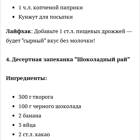
1 ч.л. копченой паприки
Кунжут для посыпки
Лайфхак
: Добавьте 1 ст.л. пищевых дрожжей —
будет "сырный" вкус без молочки!
4. Десертная запеканка "Шоколадный рай"
Ингредиенты:
300 г творога
100 г черного шоколада
2 банана
3 яйца
2 ст.л. какао