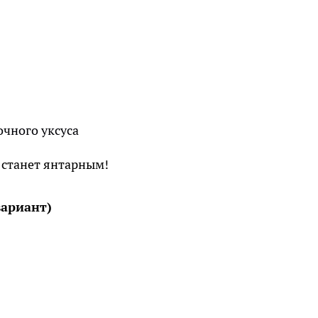
очного уксуса
он станет янтарным!
ариант)