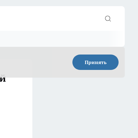
Принять
ый