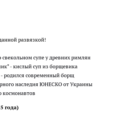
иданной развязкой!
 о свекольном супе у древних римлян
ник" - кислый суп из борщевика
у - родился современный борщ
турного наследия ЮНЕСКО от Украины
ю космонавтов
5 года)