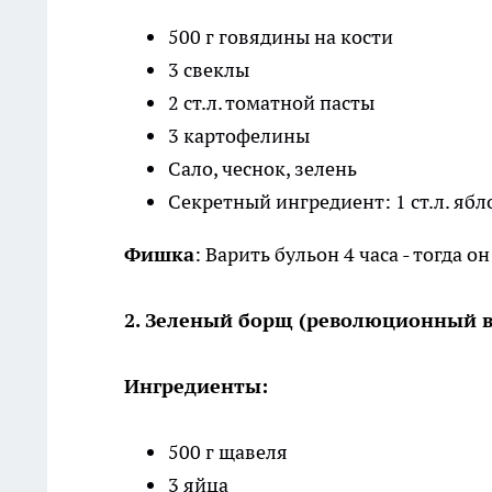
500 г говядины на кости
3 свеклы
2 ст.л. томатной пасты
3 картофелины
Сало, чеснок, зелень
Секретный ингредиент: 1 ст.л. ябл
Фишка
: Варить бульон 4 часа - тогда 
2. Зеленый борщ (революционный в
Ингредиенты:
500 г щавеля
3 яйца