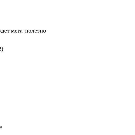
будет мега-полезно
!)
а