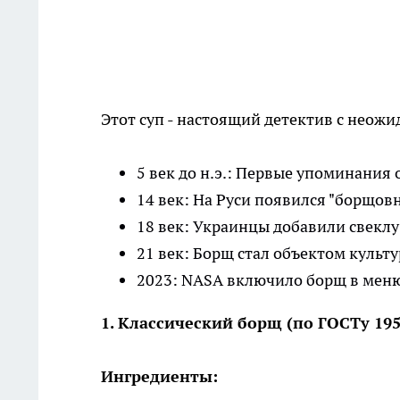
Этот суп - настоящий детектив с неож
5 век до н.э.: Первые упоминания
14 век: На Руси появился "борщов
18 век: Украинцы добавили свекл
21 век: Борщ стал объектом куль
2023: NASA включило борщ в мен
1. Классический борщ (по ГОСТу 195
Ингредиенты: