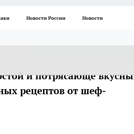
хаки
Новости России
Новости
остой и потрясающе вкусн
тных рецептов от шеф-