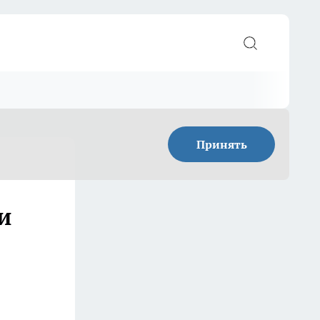
Принять
и