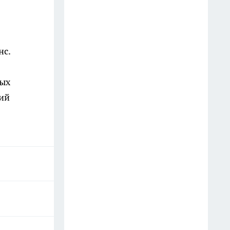
нс.
ных
щий