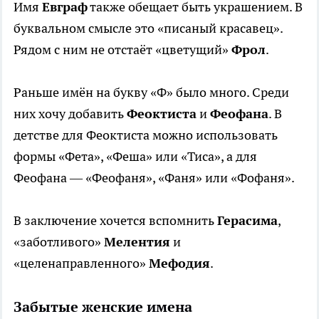
Имя
Евграф
также обещает быть украшением. В
буквальном смысле это «писаный красавец».
Рядом с ним не отстаёт «цветущий»
Фрол
.
Раньше имён на букву «Ф» было много. Среди
них хочу добавить
Феоктиста
и
Феофана
. В
детстве для Феоктиста можно использовать
формы «Фета», «Феша» или «Тиса», а для
Феофана — «Феофаня», «Фаня» или «Фофаня».
В заключение хочется вспомнить
Герасима
,
«заботливого»
Мелентия
и
«целенаправленного»
Мефодия
.
Забытые женские имена