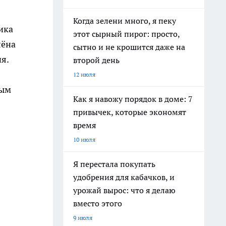
Когда зелени много, я пеку
ика
этот сырный пирог: просто,
лёна
сытно и не крошится даже на
я.
второй день
12 июля
ным
Как я навожу порядок в доме: 7
привычек, которые экономят
время
10 июля
Я перестала покупать
удобрения для кабачков, и
урожай вырос: что я делаю
вместо этого
9 июля