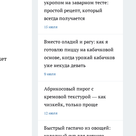
укропом на заварном тесте:
простой рецепт, который
всегда получается
15 июля
Вместо оладий и рагу: как я
готовлю пиццу на кабачковой
основе, когда урожай кабачков
жет
уже некуда девать
9 июля
Абрикосовый пирог с
кремовой текстурой — как
чизкейк, только проще
12 июля
Быстрый гаспачо из овощей:
холодный суп для летнего