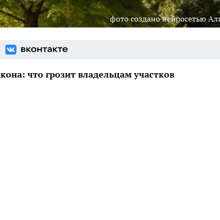
фото создано нейросетью Ал
кона: что грозит владельцам участков