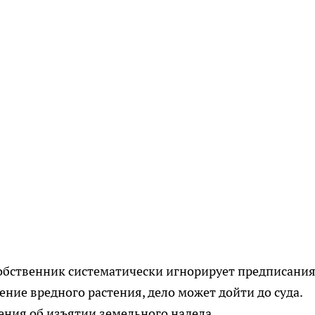
собственник систематически игнорирует предписания
ние вредного растения, дело может дойти до суда.
ния об изъятии земельного надела.