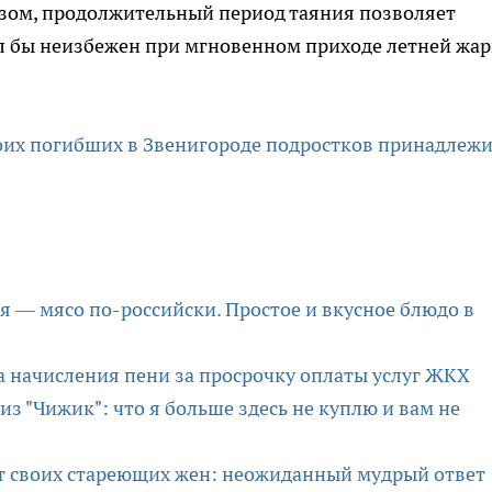
азом, продолжительный период таяния позволяет
л бы неизбежен при мгновенном приходе летней жар
роих погибших в Звенигороде подростков принадлеж
ря — мясо по-российски. Простое и вкусное блюдо в
а начисления пени за просрочку оплаты услуг ЖКХ
з "Чижик": что я больше здесь не куплю и вам не
от своих стареющих жен: неожиданный мудрый ответ