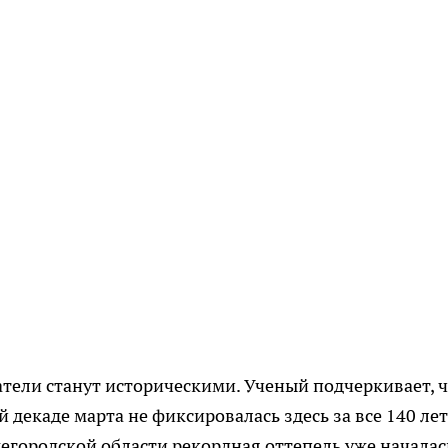
атели станут историческими. Ученый подчеркивает, 
 декаде марта не фиксировалась здесь за все 140 лет
городской области рекордная оттепель уже началас