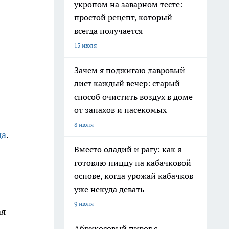
укропом на заварном тесте:
простой рецепт, который
всегда получается
15 июля
Зачем я поджигаю лавровый
лист каждый вечер: старый
способ очистить воздух в доме
от запахов и насекомых
8 июля
да
.
Вместо оладий и рагу: как я
готовлю пиццу на кабачковой
основе, когда урожай кабачков
уже некуда девать
9 июля
ая
Абрикосовый пирог с