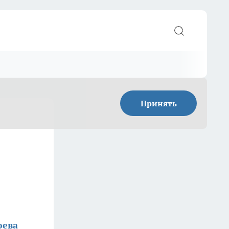
Принять
юева