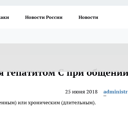
хаки
Новости России
Новости
я гепатитом С при общени
25 июня 2018
administr
менным) или хроническим (длительным).