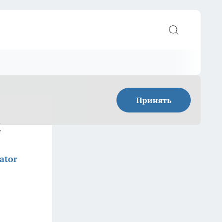
Принять
и
ator