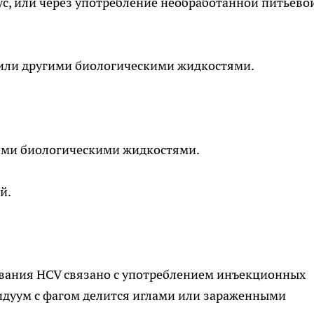
рус, или через употребление необработанной питьево
й или другими биологическими жидкостями.
гими биологическими жидкостями.
й.
вания HCV связано с употреблением инъекционных
идуум с фагом делится иглами или зараженными