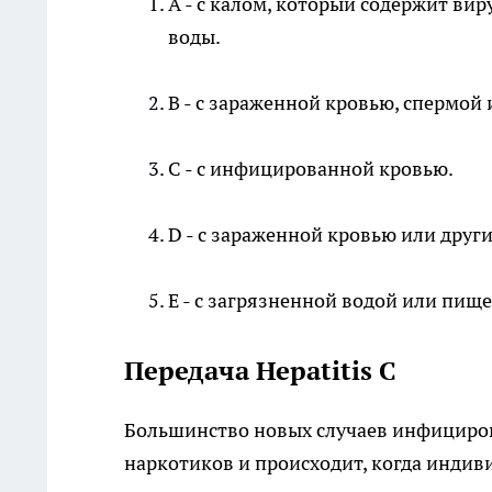
А - с калом, который содержит ви
воды.
В - с зараженной кровью, спермо
С - с инфицированной кровью.
D - с зараженной кровью или дру
Е - с загрязненной водой или пище
Передача Hepatitis C
Большинство новых случаев инфициро
наркотиков и происходит, когда индив