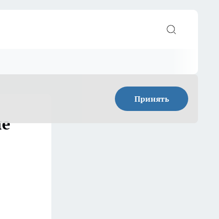
Принять
ше