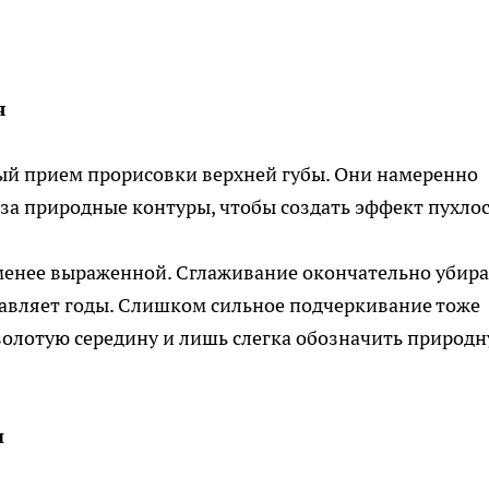
я
бый прием прорисовки верхней губы. Они намеренно
 за природные контуры, чтобы создать эффект пухлос
я менее выраженной. Сглаживание окончательно убира
бавляет годы. Слишком сильное подчеркивание тоже
золотую середину и лишь слегка обозначить природ
и