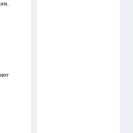
кам.
лают