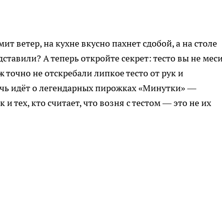
ит ветер, на кухне вкусно пахнет сдобой, а на столе
ставили? А теперь откройте секрет: тесто вы не мес
ж точно не отскребали липкое тесто от рук и
ечь идёт о легендарных пирожках «Минутки» —
и тех, кто считает, что возня с тестом — это не их