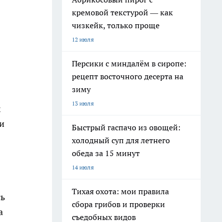
кремовой текстурой — как
чизкейк, только проще
12 июля
Персики с миндалём в сиропе:
рецепт восточного десерта на
зиму
13 июля
х
и
Быстрый гаспачо из овощей:
холодный суп для летнего
обеда за 15 минут
14 июля
Тихая охота: мои правила
сь
сбора грибов и проверки
а
съедобных видов