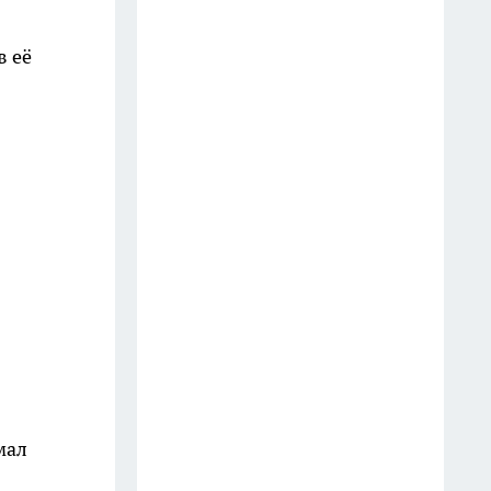
в её
мал