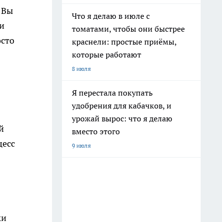
 Вы
Что я делаю в июле с
ли
томатами, чтобы они быстрее
осто
краснели: простые приёмы,
которые работают
8 июля
Я перестала покупать
удобрения для кабачков, и
урожай вырос: что я делаю
й
вместо этого
цесс
9 июля
ки