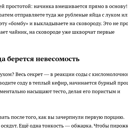
й простотой: начинка вмешивается прямо в основу!
 затем отправляете туда же рубленые яйца с луком и
ту «бомбу» и выкладываете на сковороду. Это не пр
ает чайник, на сковороде уже шкворчат первые
а берется невесомость
ухом? Весь секрет — в реакции соды с кисломолочно
водите соду в теплый кефир, начинается бурный про
ментально насыщают тесто, делая его пористым и
ать после того, как вы зачерпнули первую порцию.
 осядут. Ещё одна тонкость — обжарка. Чтобы пирож