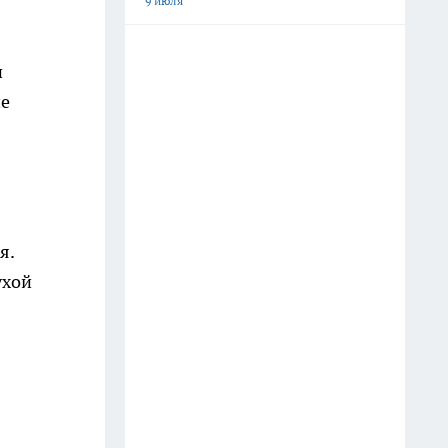
9 июля
и
ие
я.
ухой