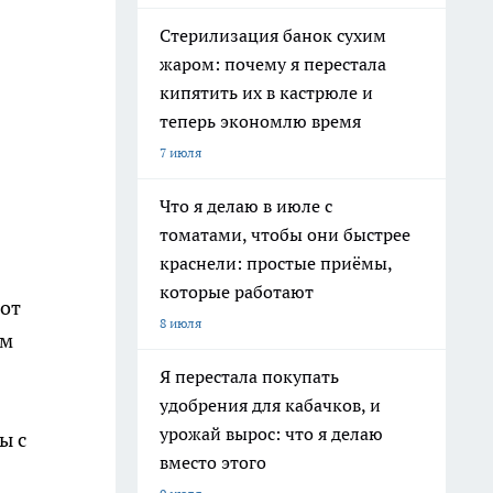
Стерилизация банок сухим
жаром: почему я перестала
кипятить их в кастрюле и
теперь экономлю время
7 июля
Что я делаю в июле с
томатами, чтобы они быстрее
краснели: простые приёмы,
которые работают
 от
8 июля
ом
Я перестала покупать
удобрения для кабачков, и
урожай вырос: что я делаю
ы с
вместо этого