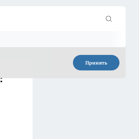
Принять
: