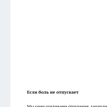
Если боль не отпускает
Мы сами усиливаем страдание, зацикли