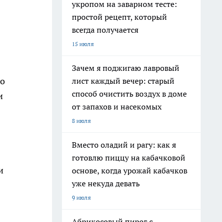
укропом на заварном тесте:
простой рецепт, который
всегда получается
15 июля
Зачем я поджигаю лавровый
го
лист каждый вечер: старый
способ очистить воздух в доме
и
от запахов и насекомых
8 июля
Вместо оладий и рагу: как я
готовлю пиццу на кабачковой
и
основе, когда урожай кабачков
уже некуда девать
9 июля
Абрикосовый пирог с