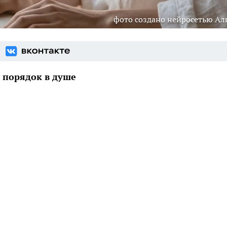
фото создано нейросетью Ал
 порядок в душе