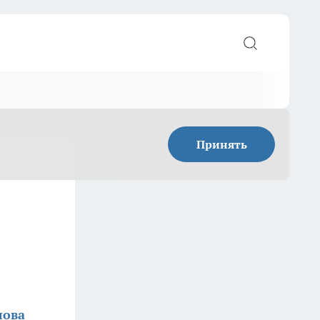
Принять
лова