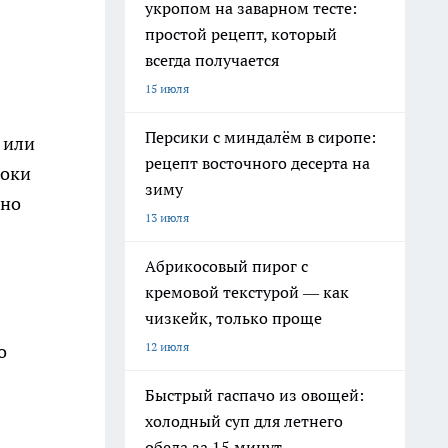
укропом на заварном тесте:
простой рецепт, который
всегда получается
15 июля
Персики с миндалём в сиропе:
 или
рецепт восточного десерта на
локи
зиму
 но
13 июля
Абрикосовый пирог с
кремовой текстурой — как
чизкейк, только проще
12 июля
о
Быстрый гаспачо из овощей:
холодный суп для летнего
обеда за 15 минут