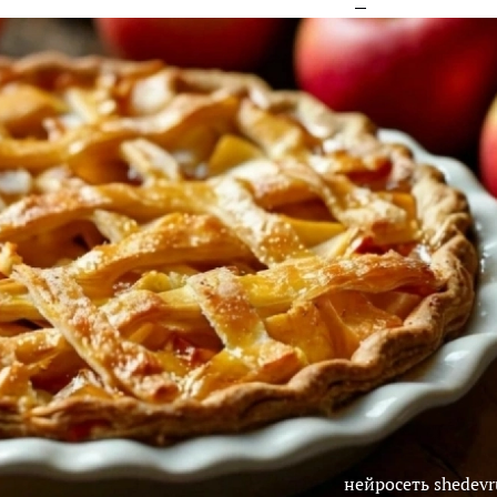
нейросеть shedev