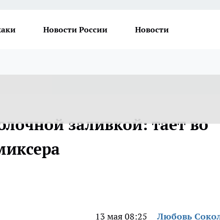
хаки
Новости России
Новости
олочной заливкой: тает во
 миксера
13 мая 08:25
Любовь Соко