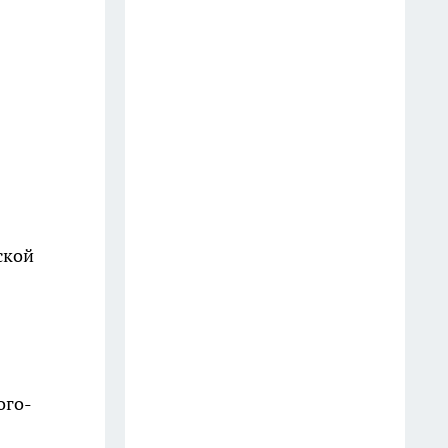
ской
ого-