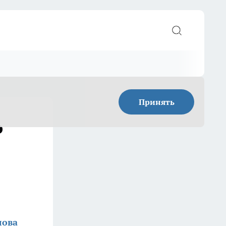
Принять
о
лова