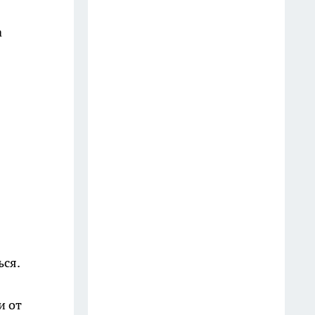
а
ься.
и от