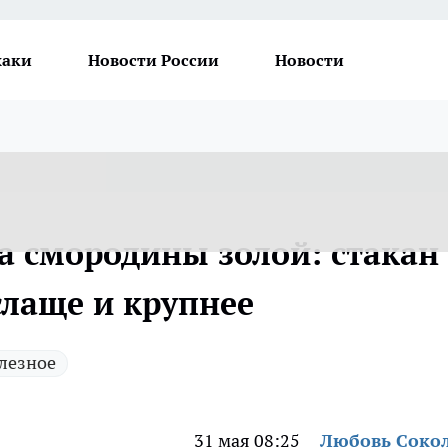
хаки
Новости России
Новости
 смородины золой: стакан
слаще и крупнее
лезное
31 мая 08:25
Любовь Соко