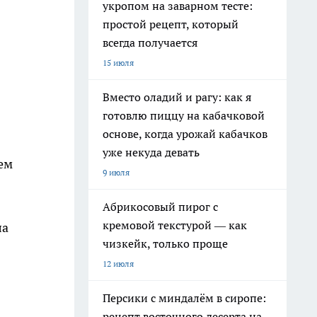
укропом на заварном тесте:
простой рецепт, который
всегда получается
15 июля
Вместо оладий и рагу: как я
готовлю пиццу на кабачковой
основе, когда урожай кабачков
уже некуда девать
тем
9 июля
Абрикосовый пирог с
кремовой текстурой — как
ла
чизкейк, только проще
12 июля
Персики с миндалём в сиропе:
рецепт восточного десерта на