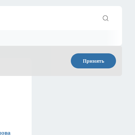
Принять
лова