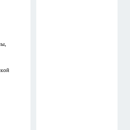
лы,
шкой