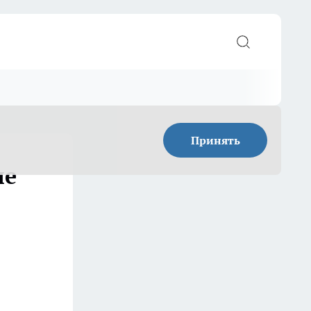
Принять
ше