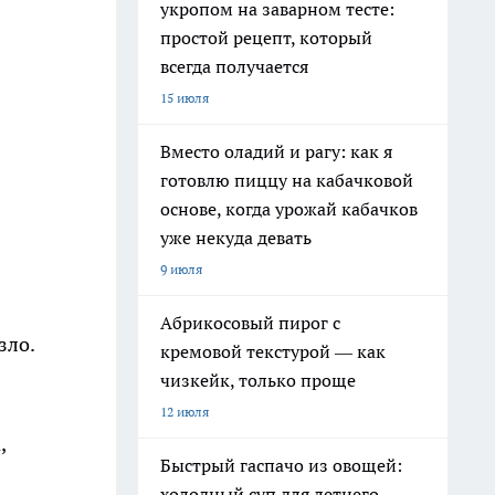
укропом на заварном тесте:
простой рецепт, который
всегда получается
15 июля
Вместо оладий и рагу: как я
готовлю пиццу на кабачковой
основе, когда урожай кабачков
уже некуда девать
9 июля
Абрикосовый пирог с
зло.
кремовой текстурой — как
чизкейк, только проще
12 июля
,
Быстрый гаспачо из овощей:
холодный суп для летнего