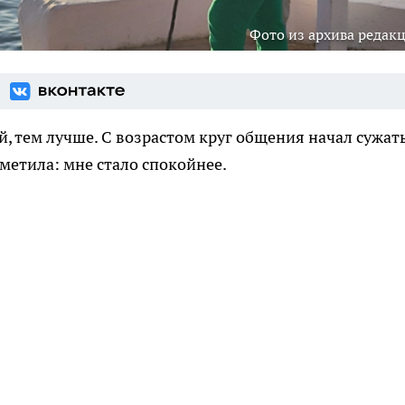
Фото из архива редак
й, тем лучше. С возрастом круг общения начал сужат
аметила: мне стало спокойнее.