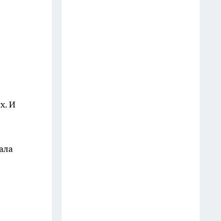
х. И
ала