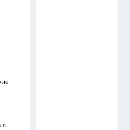
о на
ы и