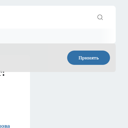
Принять
:
лова