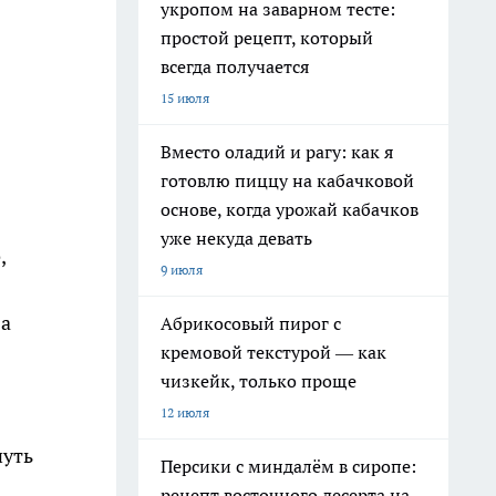
укропом на заварном тесте:
простой рецепт, который
всегда получается
15 июля
Вместо оладий и рагу: как я
готовлю пиццу на кабачковой
основе, когда урожай кабачков
уже некуда девать
,
9 июля
 а
Абрикосовый пирог с
кремовой текстурой — как
чизкейк, только проще
12 июля
нуть
Персики с миндалём в сиропе:
рецепт восточного десерта на