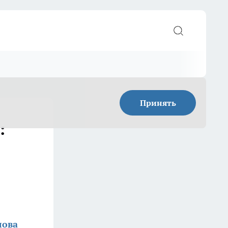
Принять
:
лова