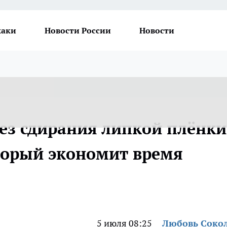
хаки
Новости России
Новости
ез сдирания липкой плёнки
торый экономит время
5 июля 08:25
Любовь Соко