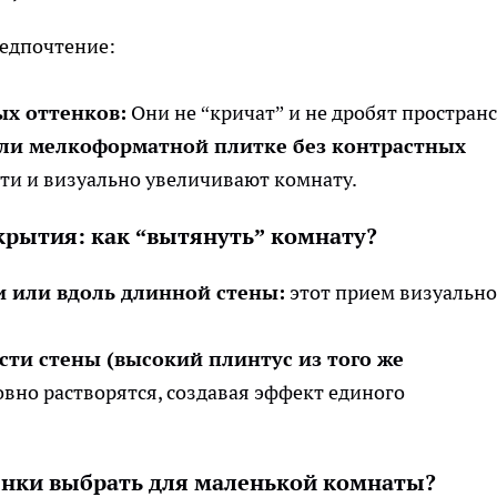
редпочтение:
х оттенков:
Они не “кричат” и не дробят пространс
ли мелкоформатной плитке без контрастных
и и визуально увеличивают комнату.
крытия: как “вытянуть” комнату?
и или вдоль длинной стены:
этот прием визуально
ти стены (высокий плинтус из того же
вно растворятся, создавая эффект единого
тенки выбрать для маленькой комнаты?