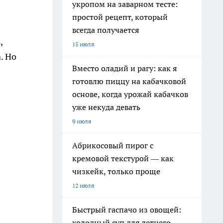
укропом на заварном тесте:
простой рецепт, который
всегда получается
,
15 июля
. Но
Вместо оладий и рагу: как я
готовлю пиццу на кабачковой
основе, когда урожай кабачков
уже некуда девать
9 июля
Абрикосовый пирог с
кремовой текстурой — как
чизкейк, только проще
12 июля
Быстрый гаспачо из овощей:
холодный суп для летнего