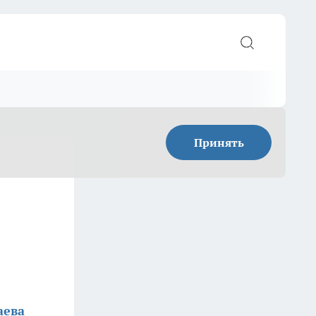
Принять
аева