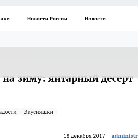
хаки
Новости России
Новости
 на зиму: янтарный десерт
адости
Вкусняшки
18 декабря 2017
administr