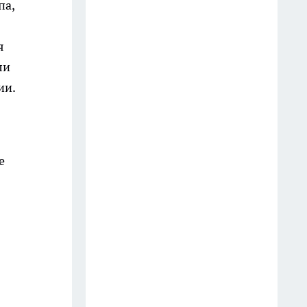
па,
я
ли
ии.
е