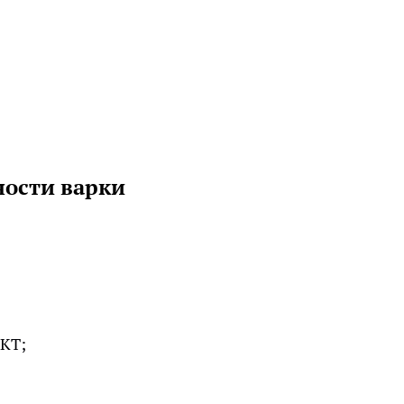
ности варки
КТ;