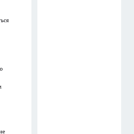
ться
о
м
не