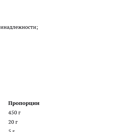
ринадлежности;
Пропорции
450 г
20 г
5 г