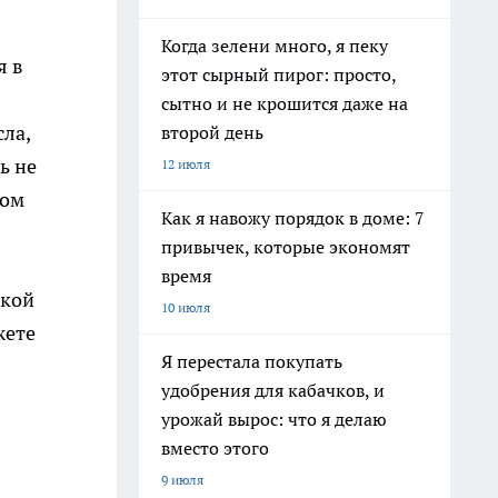
Когда зелени много, я пеку
я в
этот сырный пирог: просто,
сытно и не крошится даже на
сла,
второй день
ь не
12 июля
вом
Как я навожу порядок в доме: 7
привычек, которые экономят
время
жкой
10 июля
жете
Я перестала покупать
удобрения для кабачков, и
урожай вырос: что я делаю
вместо этого
9 июля