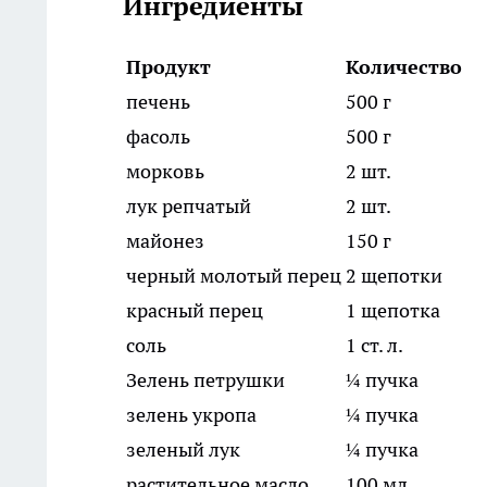
Ингредиенты
Продукт
Количество
печень
500 г
фасоль
500 г
морковь
2 шт.
лук репчатый
2 шт.
майонез
150 г
черный молотый перец
2 щепотки
красный перец
1 щепотка
соль
1 ст. л.
Зелень петрушки
¼ пучка
зелень укропа
¼ пучка
зеленый лук
¼ пучка
растительное масло
100 мл