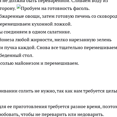
а не должна быть переваренной. Сливаем воду из
сторону.
бжаренные овощи, затем готовую печень со сковоро
перемешиваем кухонной ложкой.
йонеза любой жирности, мелко нарезанную зелень
рти пучка каждой. Снова все тщательно перемешиваем
обеденный стол.
ривании солить не нужно, так как нам требуется цел
для ее приготовления требуется разное время, поэто
робовать, чтобы не переварить или недоварить.