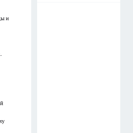
ды и
.
ый
му