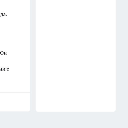
да.
 Он
ни с