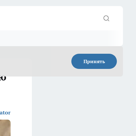
Принять
ью
ator