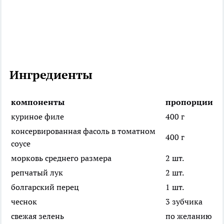
Ингредиенты
компоненты
пропорции
куриное филе
400 г
консервированная фасоль в томатном
400 г
соусе
морковь среднего размера
2 шт.
репчатый лук
2 шт.
болгарский перец
1 шт.
чеснок
3 зубчика
свежая зелень
по желанию