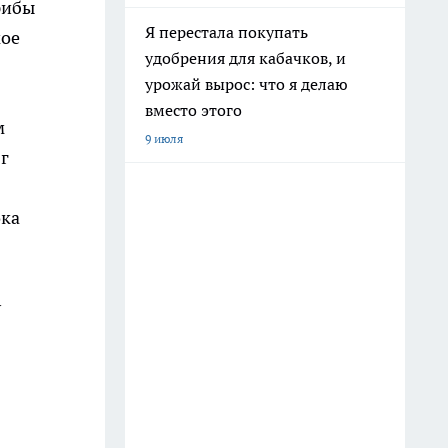
рибы
Я перестала покупать
мое
удобрения для кабачков, и
урожай вырос: что я делаю
вместо этого
м
9 июля
г
ока
у