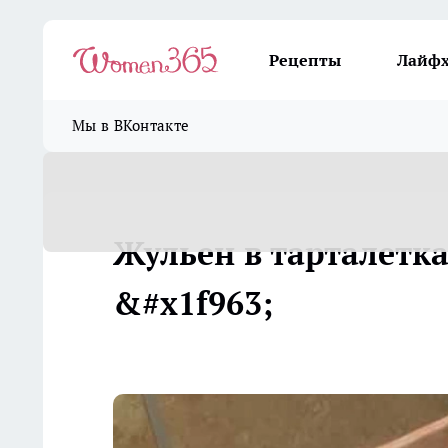
Рецепты
Лайф
Мы в ВКонтакте
Жульен в тарталетка
&#x1f963;