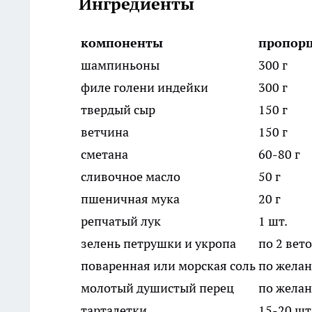
Ингредиенты
компоненты
пропор
шампиньоны
300 г
филе голени индейки
300 г
твердый сыр
150 г
ветчина
150 г
сметана
60-80 г
сливочное масло
50 г
пшеничная мука
20 г
репчатый лук
1 шт.
зелень петрушки и укропа
по 2 вет
поваренная или морская соль
по жела
молотый душистый перец
по жела
тарталетки
15-20 шт