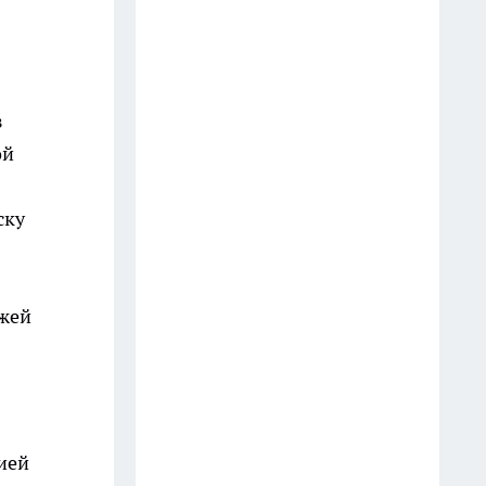
з
ой
ску
ежей
ией