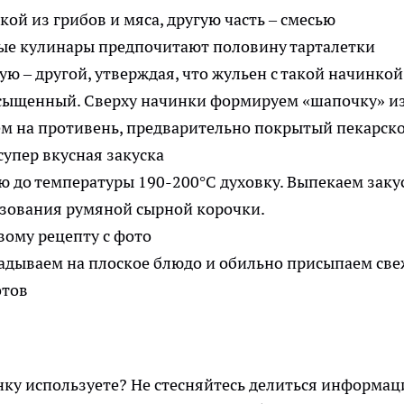
ой из грибов и мяса, другую часть – смесью
ые кулинары предпочитают половину тарталетки
ую – другой, утверждая, что жульен с такой начинкой
асыщенный. Сверху начинки формируем «шапочку» и
яем на противень, предварительно покрытый пекарск
ю до температуры 190-200°С духовку. Выпекаем заку
азования румяной сырной корочки.
ладываем на плоское блюдо и обильно присыпаем св
нку используете? Не стесняйтесь делиться информац