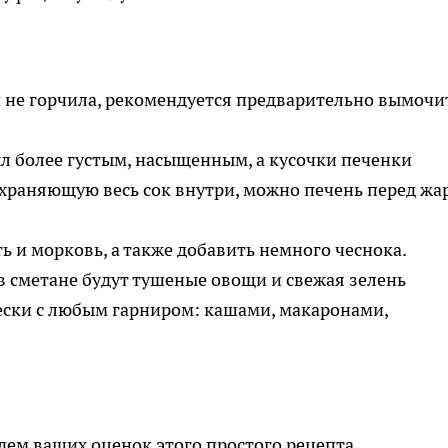
и не горчила, рекомендуется предварительно вымочи
ыл более густым, насыщенным, а кусочки печенки
охраняющую весь сок внутри, можно печень перед жа
ь и морковь, а также добавить немного чеснока.
 сметане будут тушеные овощи и свежая зелень
ески с любым гарниром: кашами, макаронами,
ем ваших оценок этого простого рецепта,