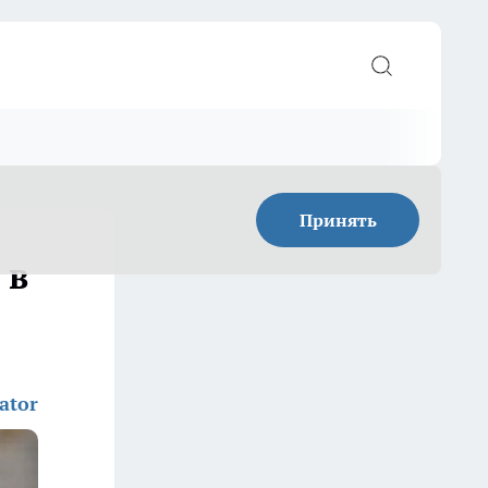
Принять
 в
ator