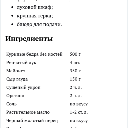
духовой шкаф;
крупная терка;
блюдо для подачи.
Ингредиенты
Куриные бедра без костей
500 г
Репчатый лук
4 шт.
Майонез
350 г
Сыр гауда
150 г
Сушеный укроп
2 ч. л.
Орегано
2 ч. л.
Соль
по вкусу
Растительное масло
1-2 ст. л.
Черный молотый перец
по вкусу