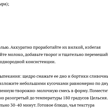
ыра);
олью. Аккуратно проработайте их вилкой, избегая
йте молоко, добавьте творог и тщательно перемешай
 однородной консистенции.
ыпекания: щедро смажьте ее дно и бортики сливоч
 разложите небольшими кусочками равномерно по дн
ленную творожно-молочную смесь в форму. Помести
но разогретый до температуры 180 градусов Цельсия.
ьно 30-40 минут. Готовое блюдо, чья текстура