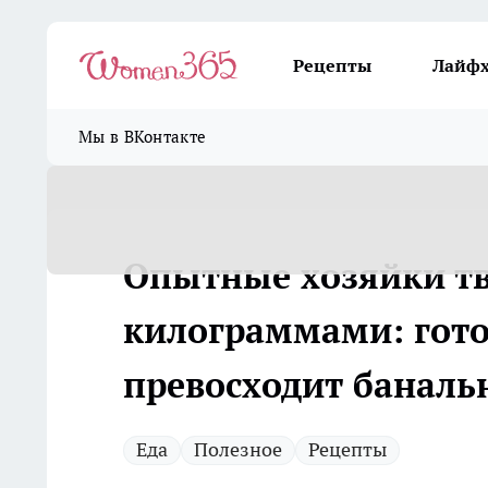
Рецепты
Лайф
Мы в ВКонтакте
Опытные хозяйки т
килограммами: гото
превосходит баналь
Еда
Полезное
Рецепты