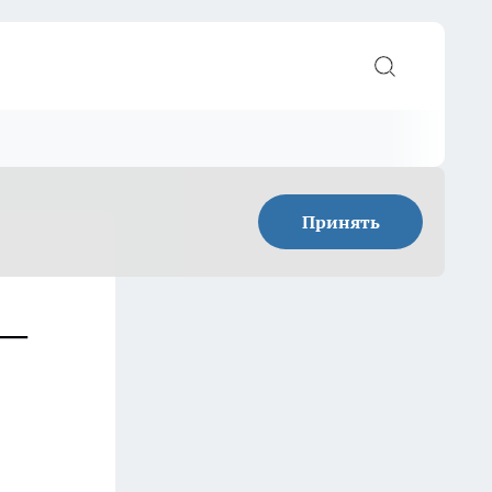
Принять
 —