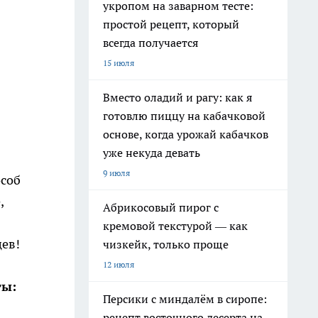
укропом на заварном тесте:
простой рецепт, который
всегда получается
15 июля
Вместо оладий и рагу: как я
готовлю пиццу на кабачковой
основе, когда урожай кабачков
уже некуда девать
9 июля
особ
,
Абрикосовый пирог с
кремовой текстурой — как
цев!
чизкейк, только проще
12 июля
ты:
Персики с миндалём в сиропе:
рецепт восточного десерта на