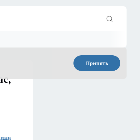
Принять
ас,
кина