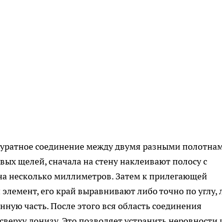
ккуратное соединение между двумя разными полотнам
вых щелей, сначала на стену наклеивают полосу с
 на несколько миллиметров. Затем к прилегающей
лемент, его край выравнивают либо точно по углу, 
ную часть. После этого вся область соединения
сверху донизу. Это позволяет устранить неровности 