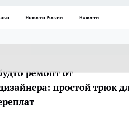
хаки
Новости России
Новости
будто ремонт от
дизайнера: простой трюк д
ереплат