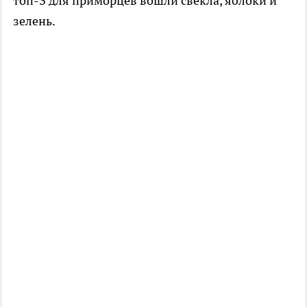
топ-3 для приморцев вошли свекла, яблоки и
зелень.