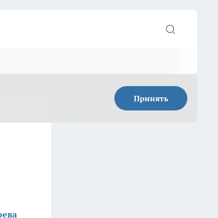
Принять
юева