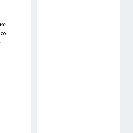
вие
 со
-