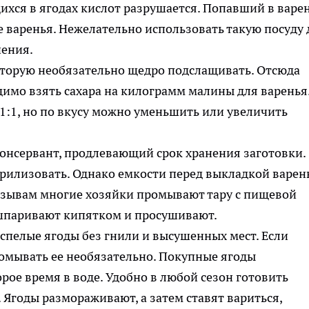
хся в ягодах кислот разрушается. Попавший в варе
зе варенья. Нежелательно использовать такую посуду 
нения.
которую необязательно щедро подслащивать. Отсюда
димо взять сахара на килограмм малины для варенья
:1, но по вкусу можно уменьшить или увеличить
консервант, продлевающий срок хранения заготовки.
ерилизовать. Однако емкости перед выкладкой варен
отзывам многие хозяйки промывают тару с пищевой
ошпаривают кипятком и просушивают.
 спелые ягоды без гнили и высушенных мест. Если
промывать ее необязательно. Покупные ягоды
рое время в воде. Удобно в любой сезон готовить
Ягоды размораживают, а затем ставят вариться,