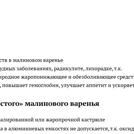
ств в малиновом варенье
дных заболеваниях, радикулите, лихорадке, т.к.
риродное жаропонижающее и обезболивающее средст
, повышает гемоглобин, улучшает аппетит и ускоряе
стого» малинового варенья
эмалированной или жаропрочной кастрюле
 в алюминиевых емкостях не допускается, т.к. оксид