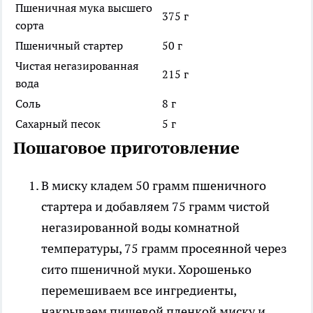
Пшеничная мука высшего
375 г
сорта
Пшеничный стартер
50 г
Чистая негазированная
215 г
вода
Соль
8 г
Сахарный песок
5 г
Пошаговое приготовление
В миску кладем 50 грамм пшеничного
стартера и добавляем 75 грамм чистой
негазированной воды комнатной
температуры, 75 грамм просеянной через
сито пшеничной муки. Хорошенько
перемешиваем все ингредиенты,
накрываем пищевой пленкой миску и