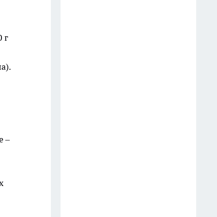
 г
а).
е –
х