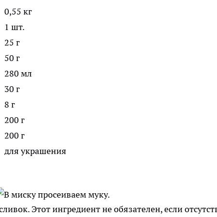
0,55 кг
1 шт.
25 г
50 г
280 мл
30 г
8 г
200 г
200 г
для украшения
сливок. Этот ингредиент не обязателен, если отсутст