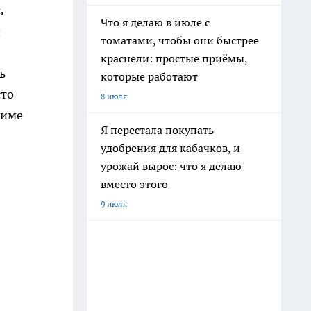
ь
Что я делаю в июле с
н
томатами, чтобы они быстрее
краснели: простые приёмы,
ь
которые работают
сто
8 июля
жиме
Я перестала покупать
удобрения для кабачков, и
урожай вырос: что я делаю
вместо этого
9 июля