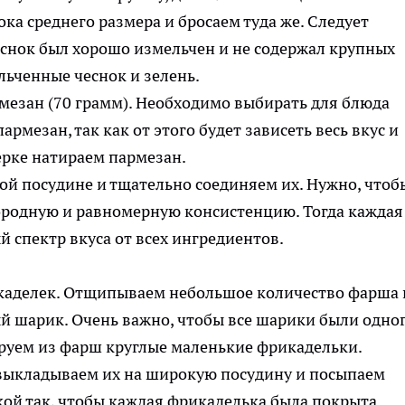
ка среднего размера и бросаем туда же. Следует
еснок был хорошо измельчен и не содержал крупных
мезан (70 грамм). Необходимо выбирать для блюда
рмезан, так как от этого будет зависеть весь вкус и
ой посудине и тщательно соединяем их. Нужно, чтоб
родную и равномерную консистенцию. Тогда каждая
й спектр вкуса от всех ингредиентов.
аделек. Отщипываем небольшое количество фарша 
й шарик. Очень важно, чтобы все шарики были одно
выкладываем их на широкую посудину и посыпаем
ой так, чтобы каждая фрикаделька была покрыта