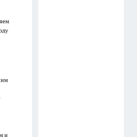
ляем
оду
шим
т
м и