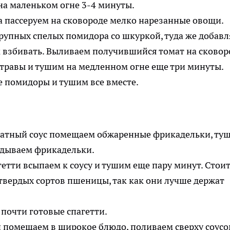
а маленьком огне 3-4 минуты.
рупных спелых помидора со шкуркой, туда же добав
м взбивать. Выливаем получившийся томат на сковор
 травы и тушим на медленном огне еще три минуты.
матный соус помещаем обжаренные фрикадельки, ту
етти всыпаем к соусу и тушим еще пару минут. Стои
твердых сортов пшеницы, так как они лучше держат
и помещаем в широкое блюдо, поливаем сверху соусо