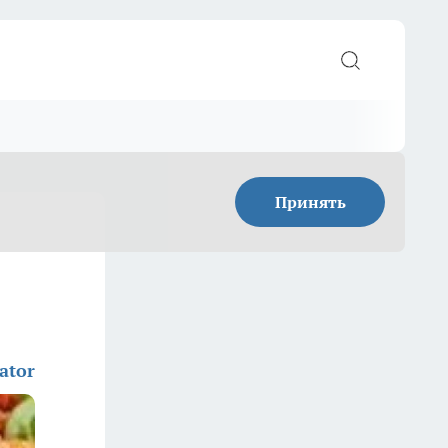
Принять
ator