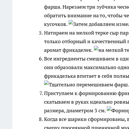
фарша. Нарезаем три зубчика чесно
обратить внимание на то, чтобы ч
кусочков.
Натираем на мелкой терке сыр пар
только отборный и качественный па
аромат фрикаделек.
Все ингредиенты смешиваем в одн
они образовали максимально одно
фрикаделька впитает в себя полны
Приступаем к формированию фрик
скатываем в руках идеально ровны
размера, диаметром 3 см.
Когда все шарики сформированы, 
сверху просеянной пшеничной мук