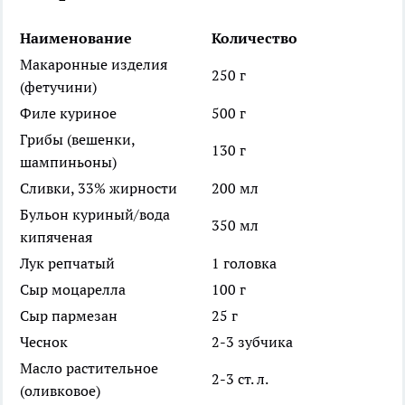
Наименование
Количество
Макаронные изделия
250 г
(фетучини)
Филе куриное
500 г
Грибы (вешенки,
130 г
шампиньоны)
Сливки, 33% жирности
200 мл
Бульон куриный/вода
350 мл
кипяченая
Лук репчатый
1 головка
Сыр моцарелла
100 г
Сыр пармезан
25 г
Чеснок
2-3 зубчика
Масло растительное
2-3 ст. л.
(оливковое)