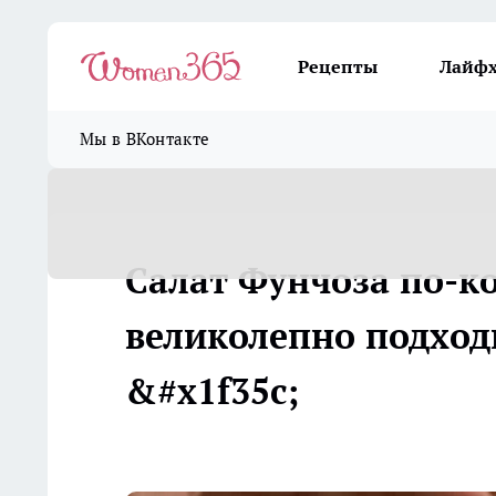
Рецепты
Лайф
Мы в ВКонтакте
Салат Фунчоза по-ко
великолепно подход
&#x1f35c;