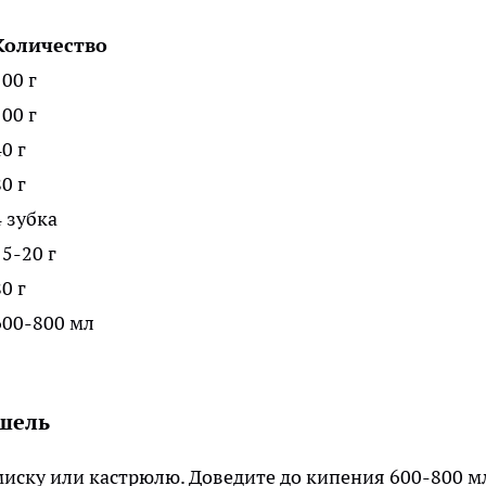
Количество
100 г
100 г
0 г
0 г
4 зубка
15-20 г
0 г
600-800 мл
шель
иску или кастрюлю. Доведите до кипения 600-800 м