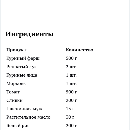
Ингредиенты
Продукт
Количество
Куриный фарш
500 г
Репчатый лук
2 шт.
Куриные яйца
1 шт.
Морковь
1 шт.
Томат
500 г
Сливки
200 г
Пшеничная мука
15 г
Растительное масло
30 г
Белый рис
200 г