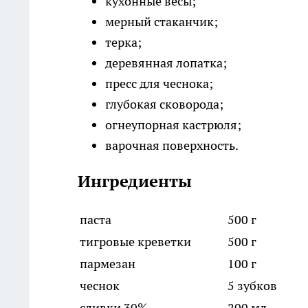
кухонные весы;
мерный стаканчик;
терка;
деревянная лопатка;
пресс для чеснока;
глубокая сковорода;
огнеупорная кастрюля;
варочная поверхность.
Ингредиенты
паста
500 г
тигровые креветки
500 г
пармезан
100 г
чеснок
5 зубков
сливки 30%
200 мл