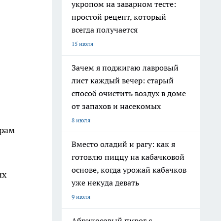
укропом на заварном тесте:
простой рецепт, который
всегда получается
15 июля
Зачем я поджигаю лавровый
лист каждый вечер: старый
способ очистить воздух в доме
от запахов и насекомых
8 июля
ерам
Вместо оладий и рагу: как я
готовлю пиццу на кабачковой
основе, когда урожай кабачков
их
уже некуда девать
9 июля
Абрикосовый пирог с