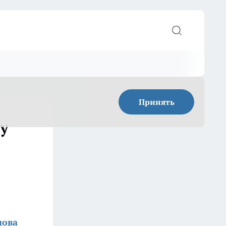
Принять
у
нова