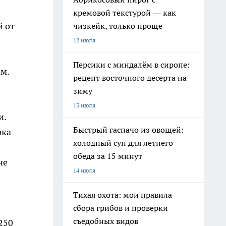
кремовой текстурой — как
й от
чизкейк, только проще
12 июля
Персики с миндалём в сиропе:
м.
рецепт восточного десерта на
зиму
13 июля
Быстрый гаспачо из овощей:
ока
холодный суп для летнего
обеда за 15 минут
не
14 июля
Тихая охота: мои правила
сбора грибов и проверки
съедобных видов
250