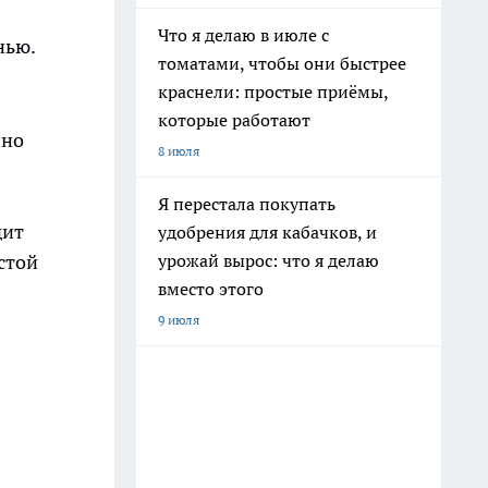
Что я делаю в июле с
нью.
томатами, чтобы они быстрее
краснели: простые приёмы,
которые работают
нно
8 июля
Я перестала покупать
дит
удобрения для кабачков, и
урожай вырос: что я делаю
стой
вместо этого
9 июля