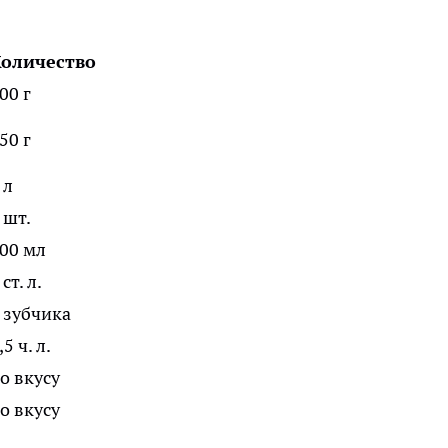
оличество
00 г
50 г
 л
 шт.
00 мл
 ст. л.
 зубчика
,5 ч. л.
о вкусу
о вкусу