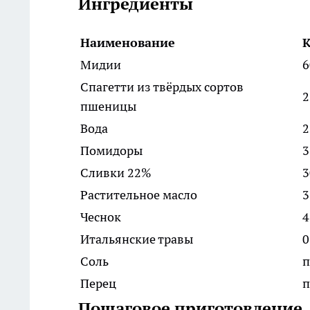
Ингредиенты
Наименование
К
Мидии
6
Спагетти из твёрдых сортов
2
пшеницы
Вода
2
Помидоры
3
Сливки 22%
3
Растительное масло
3
Чеснок
4
Итальянские травы
0
Соль
п
Перец
п
Пошаговое приготовление