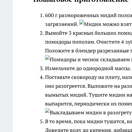
600 г размороженных мидий полож
загрязнений.
Вымойте 3 красных больших помид
помидоры пополам. Очистите 4 зуб
Положите в блендер разрезанные 
Измельчите до однородной массы.
Поставьте сковороду на плиту, нале
оно разогреется. Выложите на раз
вымытых мидий. Тушите мидии на 
выпарится, периодически их поме
В то время, пока мидии тушатся, н
Доведите воду до кипения, добавьт