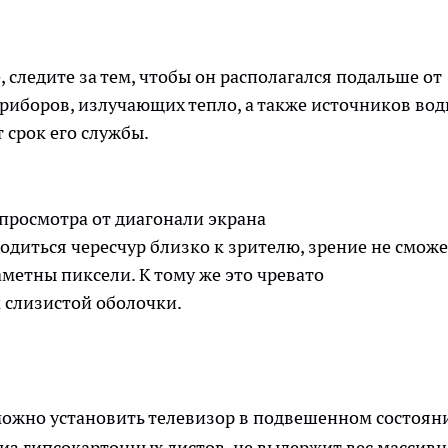
, следите за тем, чтобы он располагался подальше от
риборов, излучающих тепло, а также источников вод
 срок его службы.
 просмотра от диагонали экрана
одиться чересчур близко к зрителю, зрение не сможе
аметны пиксели. К тому же это чревато
 слизистой оболочки.
можно установить телевизор в подвешенном состоян
из гипсокартонных листов, не выдержит вес массив