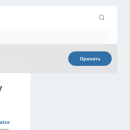
Принять
у
ator