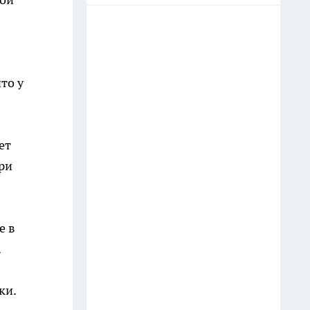
то у
ет
при
е в
.
ки.