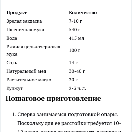
Продукт
Количество
Зрелая закваска
7-10 г
Пшеничная мука
540 г
Вода
415 мл
Ржаная цельнозерновая
100 г
мука
Соль
14 г
Натуральный мед
30-40 г
Растительное масло
20 г
Кунжут
2-3 ч. л.
Пошаговое приготовление
Сперва занимаемся подготовкой опары.
Поскольку для ее расстойки требуется 10-
12 часов, лучше ее подготовить с вечера и