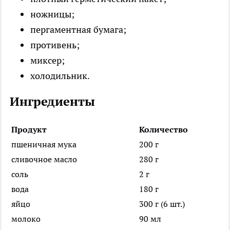
ножницы;
пергаментная бумага;
противень;
миксер;
холодильник.
Ингредиенты
Продукт
Количество
пшеничная мука
200 г
сливочное масло
280 г
соль
2 г
вода
180 г
яйцо
300 г (6 шт.)
молоко
90 мл