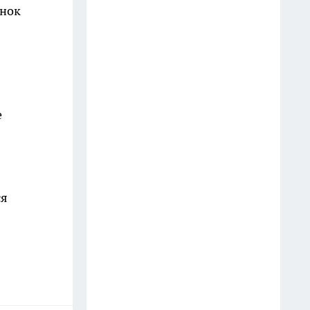
енок
е
ся