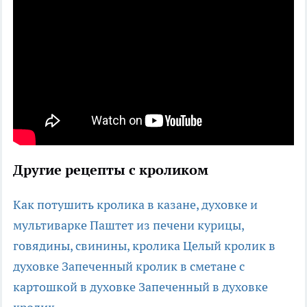
Другие рецепты с кроликом
Как потушить кролика в казане, духовке и
мультиварке
Паштет из печени курицы,
говядины, свинины, кролика
Целый кролик в
духовке
Запеченный кролик в сметане с
картошкой в духовке
Запеченный в духовке